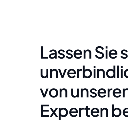
Lassen Sie 
unverbindl
von unsere
Experten b