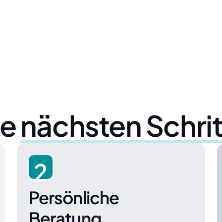
ie
nächsten Schri
2
Persönliche
Beratung