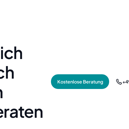
sich
ich
Kostenlose Beratung
Kostenlose Beratung
+4
n
eraten