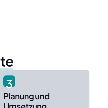
tte
3
Planung und
Umsetzung